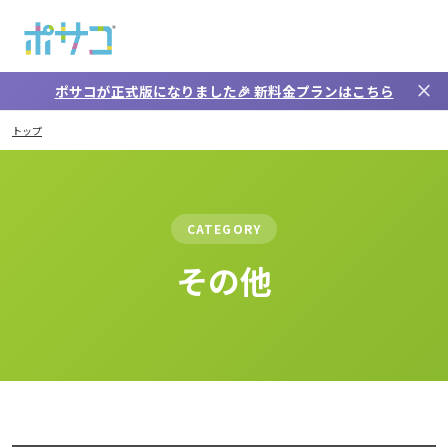
メインコンテンツへスキップ
close
ポサコが正式版になりました🎉
新料金プラン
はこちら
その他
トップ
CATEGORY
その他