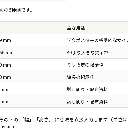
次の6種類です。
主な用途
89 mm
学会ポスターの標準的なサイ
456 mm
A0より大きな掲示枠
00 mm
ミリ指定の掲示枠
00 mm
縦長の掲示枠
7 mm
試し刷り・配布資料
7 mm
試し刷り・配布資料
その下の
「幅」「高さ」
に寸法を直接入力します（単位は
入ります。