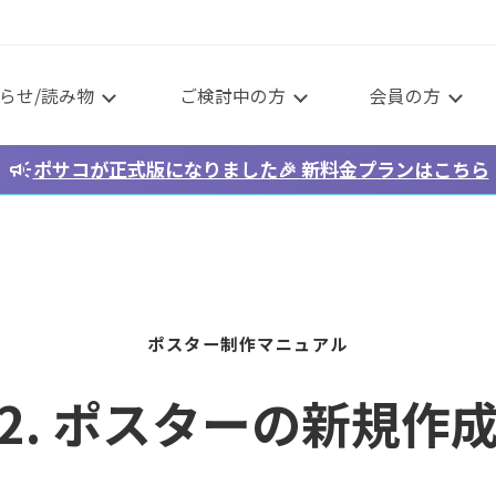
らせ/読み物
ご検討中の方
会員の方
campaign
ポサコが正式版になりました🎉
新料金プラン
はこちら
ポスター制作マニュアル
2. ポスターの新規作