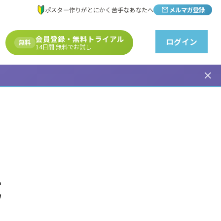
mail
ポスター作りがとにかく苦手なあなたへ
メルマガ登録
会員登録・無料トライアル
ログイン
無料
14日間 無料でお試し
close
成