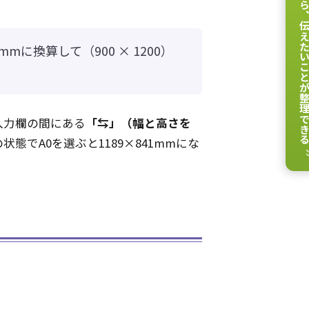
伝えたいことが整理
に換算して（900 × 1200）
入力欄の間にある
「⇆」（幅と高さを
でA0を選ぶと1189×841mmにな