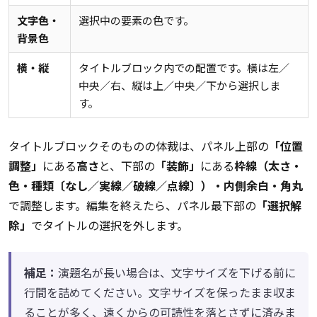
文字色・
選択中の要素の色です。
背景色
横・縦
タイトルブロック内での配置です。横は左／
中央／右、縦は上／中央／下から選択しま
す。
タイトルブロックそのものの体裁は、パネル上部の
「位置
調整」
にある
高さ
と、下部の
「装飾」
にある
枠線（太さ・
色・種類〔なし／実線／破線／点線〕）・内側余白・角丸
で調整します。編集を終えたら、パネル最下部の
「選択解
除」
でタイトルの選択を外します。
補足：
演題名が長い場合は、文字サイズを下げる前に
行間を詰めてください。文字サイズを保ったまま収ま
ることが多く、遠くからの可読性を落とさずに済みま