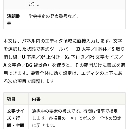
ど）。
演題番
学会指定の発表番号など。
号
本文は、パネル内のエディタ領域に直接入力します。文字
を選択した状態で書式ツールバー（
B
太字／
I
斜体／
S
取り
消し線／
U
下線／
X²
上付き／
X₂
下付き／
Pt
文字サイズ／
A
文字色／
BG
背景色）を使うと、その範囲だけに書式を適
用できます。要素全体に効く設定は、エディタの上下にあ
る次の項目で調整します。
項目
内容
文字サイ
選択中の要素の書式です。行間は倍率で指定
ズ・行
します。各項目の「✕」でポスター全体の設定
間・字間
に戻せます。