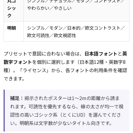
丸ゴ
シンプル／ナチュラル／モダン／コントラスト／
シッ
やわらかい／やさしい
ク
明朝
シンプル／モダン／日本的／欧文コントラスト／
欧文可読性／欧文視認性
プリセットで意図に合わない場合は、
日本語フォント
と
英
数字フォント
を個別に選択します（日本語12種・英数字8
種）。「ライセンス」から、各フォントの利用条件を確認
できます。
補足：
掲示されたポスターは1〜2mの距離から読ま
れます。可読性を優先するなら、線の太さが均一で視
認性の高いゴシック系（とくにUD）を選んでくださ
い。明朝系は文字数が少ないタイトル向きです。