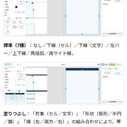
標準（7種）
：なし／下線（セル）／下線（文字）／左バ
ー／上下線／角括弧／両サイド線。
塗りつぶし
：「対象（セル／文字）」「形状（矩形／半円
／旗）」「端（左／両方／右）」の組み合わせにより、帯