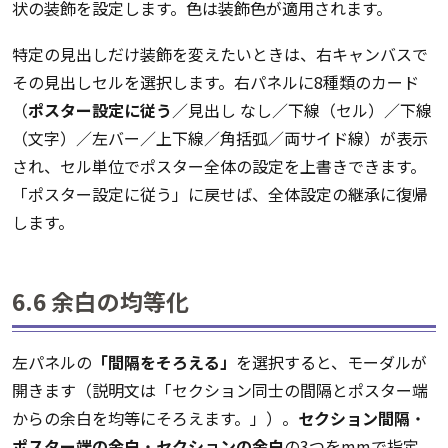
状の装飾を設定します。色は装飾色が適用されます。
特定の見出しだけ装飾を変えたいときは、右キャンバスで
その見出しセルを選択します。右パネルに8種類のカード
（
ポスター設定に従う
／見出し なし／下線（セル）／下線
（文字）／左バー／上下線／角括弧／両サイド線）が表示
され、セル単位でポスター全体の設定を上書きできます。
「ポスター設定に従う」に戻せば、全体設定の継承に復帰
します。
6.6 余白の均等化
左パネルの
「間隔をそろえる」
を選択すると、モーダルが
開きます（説明文は「セクション同士の間隔とポスター端
からの余白を均等にそろえます。」）。
セクション間隔
・
ポスター端の余白
・
セクションの余白
の3つをmmで指定