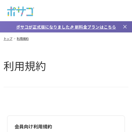
メインコンテンツへスキップ
close
ポサコが正式版になりました🎉
新料金プラン
はこちら
利用規約
トップ
利用規約
利用規約
会員向け利用規約