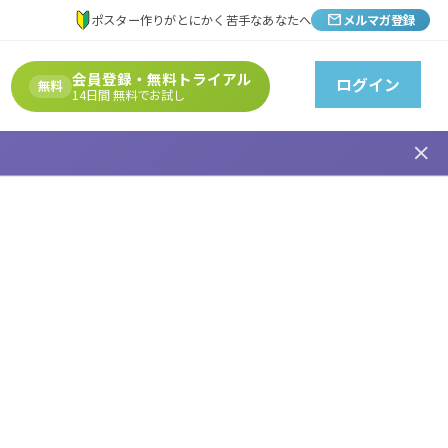
mail
ポスター作りがとにかく苦手なあなたへ
メルマガ登録
会員登録・無料トライアル
ログイン
無料
14日間 無料でお試し
close