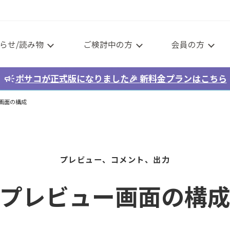
らせ/読み物
ご検討中の方
会員の方
campaign
ポサコが正式版になりました🎉
新料金プラン
はこちら
画面の構成
プレビュー、コメント、出力
プレビュー画面の構