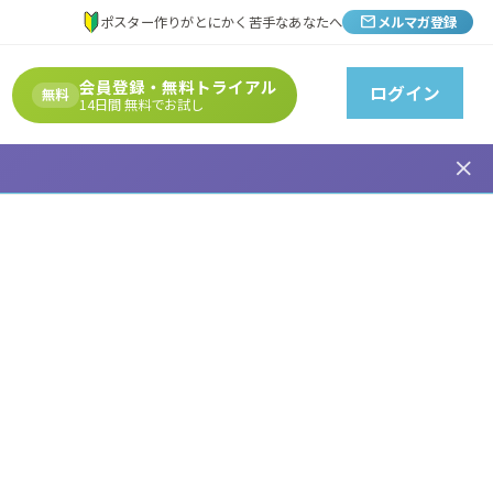
mail
ポスター作りがとにかく苦手なあなたへ
メルマガ登録
会員登録・無料トライアル
ログイン
無料
14日間 無料でお試し
close
成