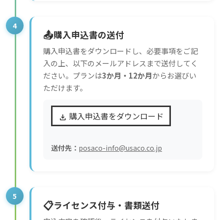
4
📤
購入申込書の送付
購入申込書をダウンロードし、必要事項をご記
入の上、以下のメールアドレスまで送付してく
ださい。プランは
3か月・12か月
からお選びい
ただけます。
購入申込書をダウンロード
download
送付先：
posaco-info@usaco.co.jp
5
📋
ライセンス付与・書類送付