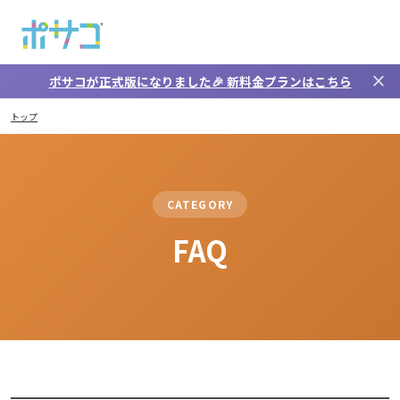
メインコンテンツへスキップ
close
ポサコが正式版になりました🎉
新料金プラン
はこちら
FAQ
トップ
CATEGORY
FAQ